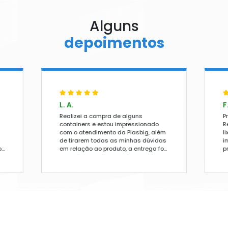
COOL
OPOS
PEL
BONETE
BRELONES
Poltrona de Plástico Del
Verde
+ DETALHES
ONE
A
ORÇAMENTO RÁPIDO
RA
FALE NO WHATSAPP
DEIRA DE