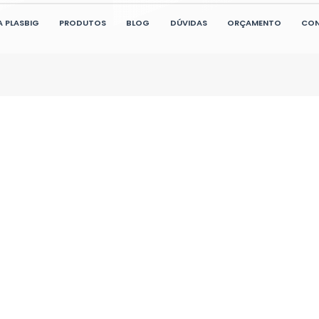
de
L. A.
 uma loja completa em
Realizei a
icos industriais , estou
containers e estou impressionad
ndo a minha empresa e
com o aten