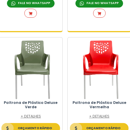
NAIS
O
E PLÁSTICO
ICO
NÇÃO TAMBOR
O
RA
Poltrona de Plástico Del
Marrom