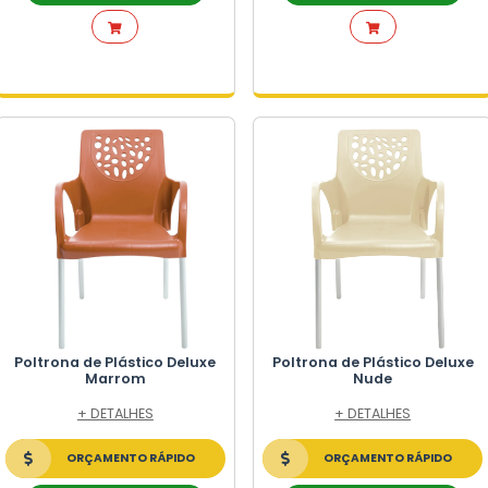
ICO
TICO
Poltrona de Plástico Del
Amarela
SELETIVA
+ DETALHES
L
ORÇAMENTO RÁPIDO
CO
FALE NO WHATSAPP
ES DE LIXO
PERMERCADO