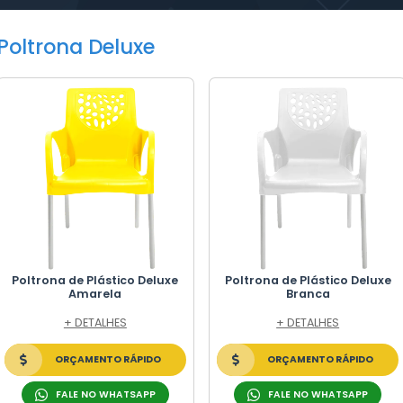
ONA DELUXE
tos
ners e Caixas Plásticas. Garantia comprovada de
raticidade. Qualidade e Menor custo.
Poltrona Deluxe
CO
S DE PLÁSTICO