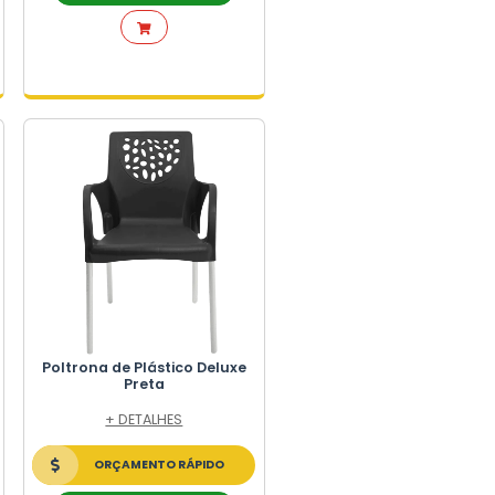
uxe
Poltrona de Plástico Deluxe
P
Branca
+ DETALHES
ORÇAMENTO RÁPIDO
FALE NO WHATSAPP