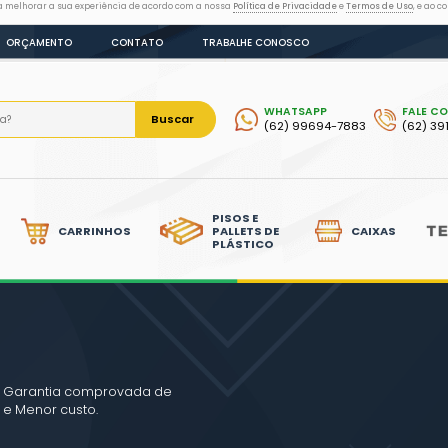
as tecnologias semelhantes para melhorar a sua experiência de acordo
LOG
DÚVIDAS
ORÇAMENTO
CONTATO
Bus
LIXEIRAS
CARRINHOS