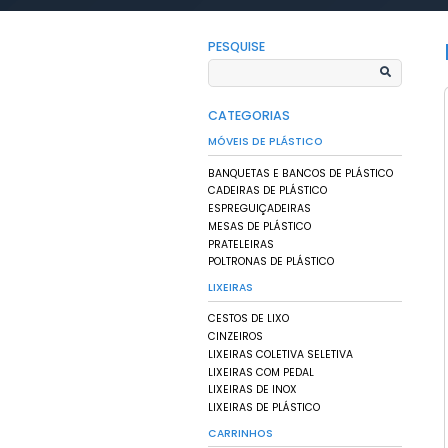
HOME
PRODUTOS
/
/
POLTR
Produ
Pallets, Contei
Resistência e P
PESQUISE
CATEGORIAS
MÓVEIS DE PLÁSTI
BANQUETAS E BANCO