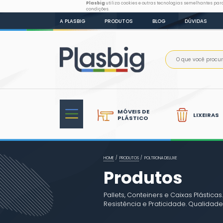
Plasbig
utiliza cookies e outr
condições.
A PLASBIG
PRODUTOS
B
MÓVEIS DE
PLÁSTICO