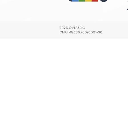
P.A.
excelente qualidade!
A Plasbig é
ompra de algumas
móveis plást
ástico, estou
reorganiza