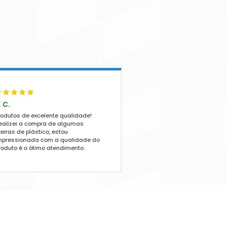
uxe
Poltrona de Plástico Deluxe
Vermelha
+ DETALHES
ORÇAMENTO RÁPIDO
FALE NO WHATSAPP