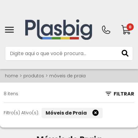
0
home
produtos
móveis de praia
FILTRAR
8 itens
Móveis de Praia
Filtro(s) Ativo(s):