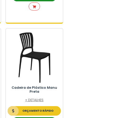
ra -
Cadeira de Plástico Allegra -
C
Nude
+ DETALHES
ORÇAMENTO RÁPIDO
FALE NO WHATSAPP