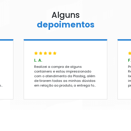
COOL
OPOS
PEL
BONETE
BRELONES
Cadeira de Plástico Ma
Verde
+ DETALHES
ONE
A
ORÇAMENTO RÁPIDO
RA
FALE NO WHATSAPP
DEIRA DE