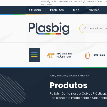
Plasbig
utiliza cookies e outr
condições.
A PLASBIG
PRODUTOS
B
MÓVEIS DE
PLÁSTICO