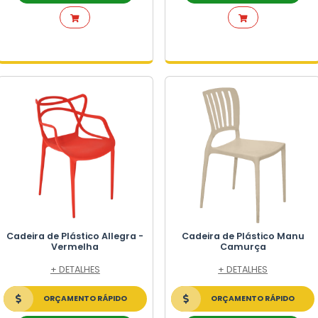
ICO
TICO
Cadeira de Plástico Alleg
Azul
SELETIVA
+ DETALHES
L
ORÇAMENTO RÁPIDO
CO
FALE NO WHATSAPP
ES DE LIXO
PERMERCADO