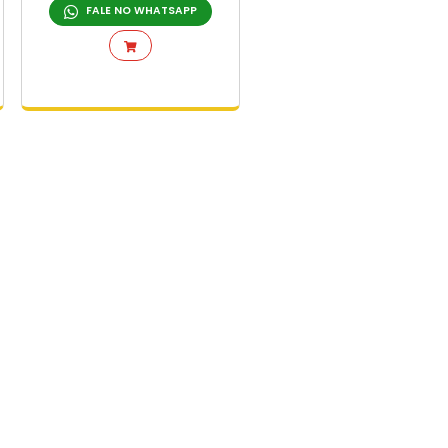
ra -
Cadeira de Plástico Manu
Camurça