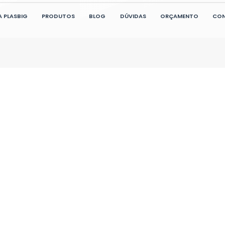
de
L. A.
 uma loja completa em
Realizei a
icos industriais , estou
containers e estou impressionad
ndo a minha empresa e
com o aten