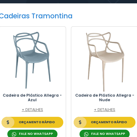
RAS TRAMONTINA
tos
ners e Caixas Plásticas. Garantia comprovada de
raticidade. Qualidade e Menor custo.
Cadeiras Tramo
CO
S DE PLÁSTICO