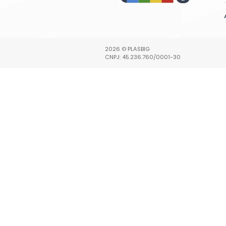
P.A.
excelente qualidade!
A Plasbig é
ompra de algumas
móveis plást
ástico, estou
reorganiza