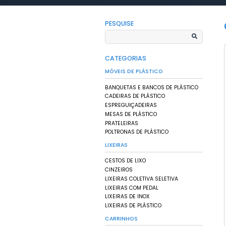
HOME
PRODUTOS
/
/
CADEI
Produ
Pallets, Contei
Resistência e P
PESQUISE
CATEGORIAS
MÓVEIS DE PLÁSTI
BANQUETAS E BANCO