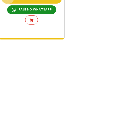
+ DETALHES
ORÇAMENTO RÁPIDO
FALE NO WHATSAPP
L
CIAS