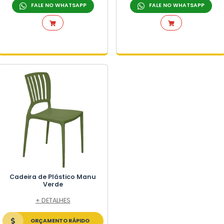
NAIS
O
E PLÁSTICO
ICO
NÇÃO TAMBOR
O
RA
Cadeira de Plástico Alleg
Vermelha