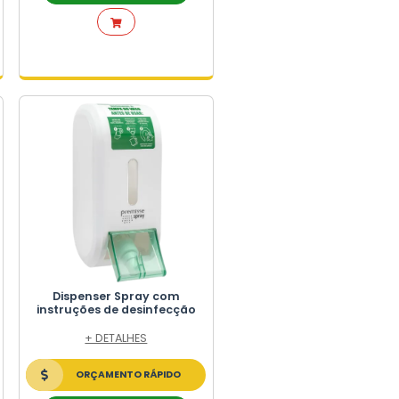
ete
Dispenser Invoq - Sabonete
io
Líquido sem Reservatório
+ DETALHES
ORÇAMENTO RÁPIDO
FALE NO WHATSAPP