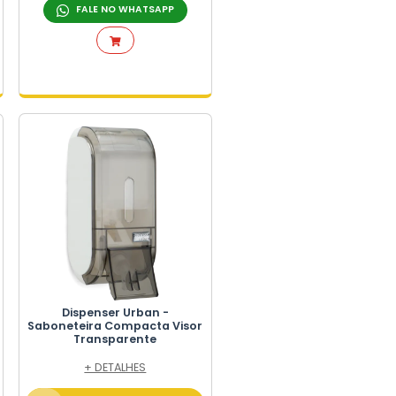
te
Dispenser para Sabonete
uma
Invoq - Compacta Líquida