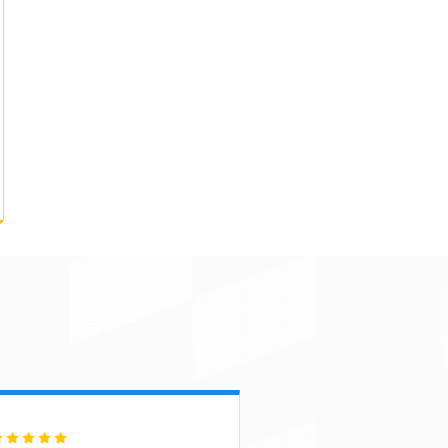
Saboneteira Compacta
+ DETALHES
ORÇAMENTO RÁPIDO
FALE NO WHATSAPP