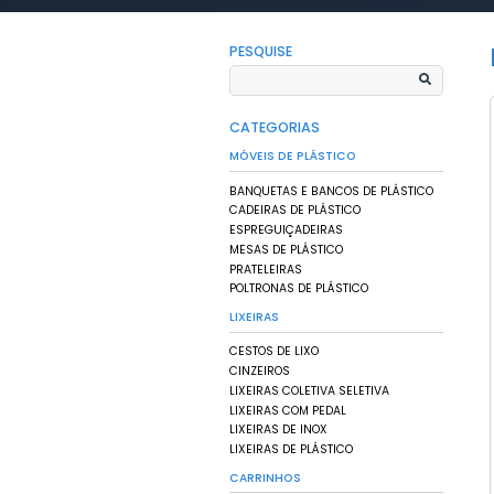
HOME
PRODUTOS
/
/
DISPE
Produ
Pallets, Contei
Resistência e P
PESQUISE
CATEGORIAS
MÓVEIS DE PLÁSTI
BANQUETAS E BANCO