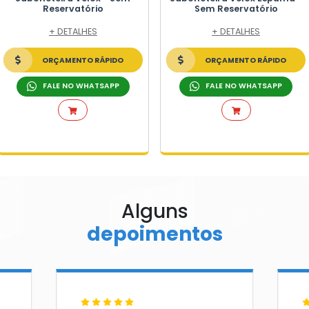
Saboneteira Espuma
Compacta
+ DETALHES
ORÇAMENTO RÁPIDO
FALE NO WHATSAPP