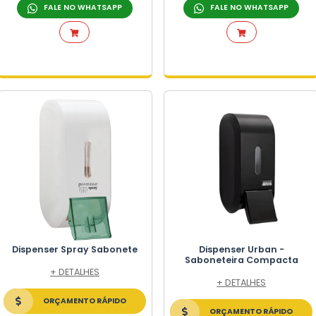
NAIS
O
E PLÁSTICO
ICO
NÇÃO TAMBOR
O
RA
Dispenser para Sabone
Invoq - Compacta Esp