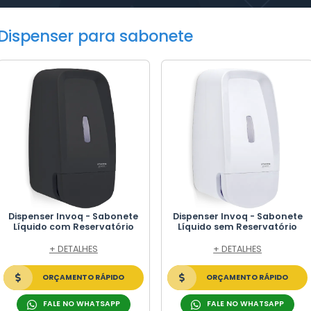
NSER PARA SABONETE
tos
ners e Caixas Plásticas. Garantia comprovada de
raticidade. Qualidade e Menor custo.
Dispenser para
CO
S DE PLÁSTICO