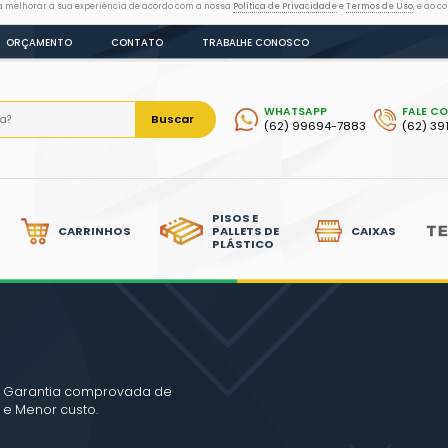
as tecnologias semelhantes para melhorar a sua experiência de acordo
LOG
DÚVIDAS
ORÇAMENTO
CONTATO
Bus
LIXEIRAS
CARRINHOS