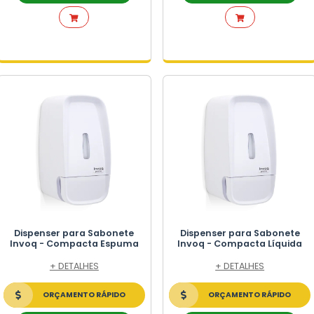
ICO
TICO
Dispenser Invoq - Sabon
Líquido com Reservatór
SELETIVA
+ DETALHES
L
ORÇAMENTO RÁPIDO
CO
FALE NO WHATSAPP
ES DE LIXO
PERMERCADO