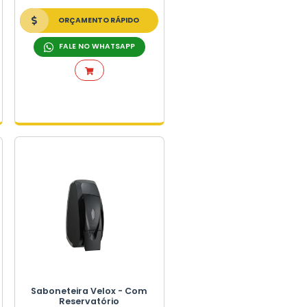
ete
Dispenser Urban -
Saboneteira Compacta
S
+ DETALHES
ORÇAMENTO RÁPIDO
FALE NO WHATSAPP