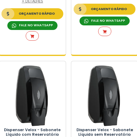
COOL
OPOS
PEL
SABONETE
BRELONES
Dispenser Spray Sabon
+ DETALHES
ONE
ORÇAMENTO RÁPIDO
A
FALE NO WHATSAPP
RA
DEIRA DE