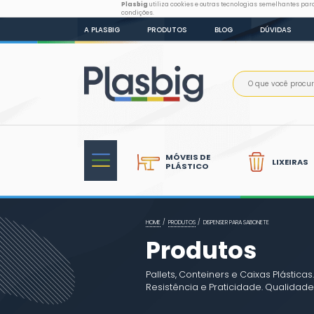
Plasbig
utiliza cookies e outr
condições.
A PLASBIG
PRODUTOS
B
MÓVEIS DE
PLÁSTICO